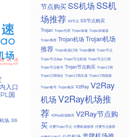
SS机
SS机场
节点购买
场推荐
SS节点购买
SS节点
Trojan
Trojan代理
Trojan加速
Trojan加速器
Trojan机场
Trojan机场
Trojan推荐
推荐
Trojan机场订阅
Trojan翻墙
Trojan节点
Trojan节点App
Trojan节点机场
Trojan节点订阅
Trojan节点购买
Trojan节点账号
Trojan订阅
Trojan订阅地址
Trojan订阅生成
Trojan订阅链接
定
V2Ray
国内入口
V2Ray
Trojan账号
Trojan购买
EPL国
V2Ray机场推
机场
荐
V2Ray节点购
V2Ray机场购买
线机场
,
SS
买
付费Trojan节点
付费机场推荐
付费节点推荐
老牌机场推
公益机场
付费节点购买