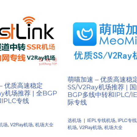
萌喵加速 – 优质高速稳
k – 优质高速稳定
SS/V2Ray机场推荐 | 
Ray机场推荐 | 全BGP
BGP多线中转和IPLC/I
IPLC专线
际专线
选机场
|
IEPL专线机场
,
IPLC专
R机场
,
V2Ray机场
,
机场大全
机场
,
V2Ray机场
,
机场大全