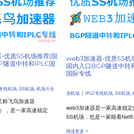
-优质SS机场推荐|国
web3加速器-优质SS机
P隧道中转和IPLC国
国内入口BGP隧道中转和
国际专线
C专线机场
,
SS机场
,
机场大全
选机场
|
IPLC专线机场
,
SS机场
,
又称飞鸟加速器
web3加速器是一家高速稳
Bird），是一家高速稳定
SS机场，也是一家能看Netfl
阅读更多