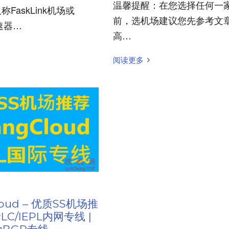
温馨提醒：在您选择任何一
，又称FaskLink机场或
前，选机场建议您先参考文章
加速器…
高…
阅读更多
loud – 优质SS机场推
PLC/IEPL内网专线 |