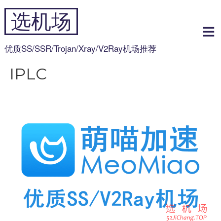
跳
选机场
到
内
容
优质SS/SSR/Trojan/Xray/V2Ray机场推荐
IPLC